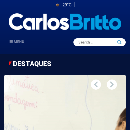
29°C
Search
MENU
Searc
for:
DESTAQUES