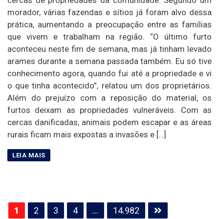
morador, várias fazendas e sítios já foram alvo dessa
prática, aumentando a preocupação entre as famílias
que vivem e trabalham na região. “O último furto
aconteceu neste fim de semana, mas já tinham levado
arames durante a semana passada também. Eu só tive
conhecimento agora, quando fui até a propriedade e vi
o que tinha acontecido”, relatou um dos proprietários.
Além do prejuízo com a reposição do material, os
furtos deixam as propriedades vulneráveis. Com as
cercas danificadas, animais podem escapar e as áreas
rurais ficam mais expostas a invasões e […]
Paginação
1
2
3
4
…
14.982