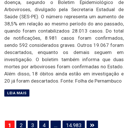
doença, segundo o Boletim Epidemiológico de
Arboviroses, divulgado pela Secretaria Estadual de
Saúde (SES-PE). O número representa um aumento de
38,5% em relação ao mesmo período do ano passado,
quando foram contabilizados 28.013 casos. Do total
de notificações, 8.981 casos foram confirmados,
sendo 592 considerados graves. Outros 19.067 foram
descartados, enquanto os demais seguem em
investigação. O boletim também informa que duas
mortes por arboviroses foram confirmadas no Estado.
Além disso, 18 óbitos ainda estão em investigação e
20 já foram descartados. Fonte: Folha de Pernambuco
Paginação
1
2
3
4
…
14.983