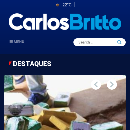
22°C
Search
MENU
Searc
for:
DESTAQUES