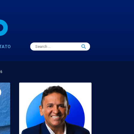
Search
TATO
Search
for:
16