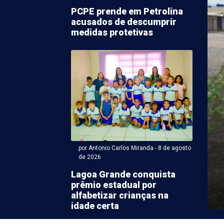
PCPE prende em Petrolina
acusados de descumprir
medidas protetivas
ntonio Carlos Miranda - 08 de agosto 2026 às 10:40
s sertanejos deixam
de João Campos e
ssam no PSD de Raquel
por Antonio Carlos Miranda - 8 de agosto
de 2026
eleição, a governadora Raquel Lyra filiou ao PSD mais
Lagoa Grande conquista
es lideranças políticas do Sertão pernambucano: os
prêmio estadual por
alfabetizar crianças na
idade certa