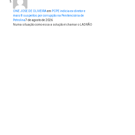
ONE JOSE DE OLIVEIRA
em
PCPE indicia ex-diretor e
mais 8 suspeitos por corrupção na Penitenciária de
Petrolina
7 de agosto de 2026
Numa situação como essa a solução é chamar o LADRÃO