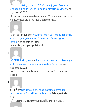
Elizeu
em
Artigo do leitor: ” O vício em jogos não rouba
apenas dinheiro. Rouba Famílias, histórias e vidas”
7 de
agosto de 2026
Brasil tá infestado de bets , liga a TV, vai acessar um site
de notícias, abre o YouTube aparece uma…
Eronildo Pinheiro
em
Vazamento em centro gastronômico
desperdiça água limpa há mais de 30 dias e gera
revolta
7 de agosto de 2026
Muito obrigado pelo publicação.
ADEMIR Rodrigues
em
Funcionários relatam sobrecarga
e clima tenso em escola municipal de Petrolina
7 de
agosto de 2026
vocês colocam a notícia pela metade cadê o nome da
escola
SEI LÁ
em
Sequência de furtos de arames preocupa
produtores na Zona Rural de Petrolina
7 de agosto de
2026
LÁ POR PERTO TEM UMA INVASÃO DE TERRAS......