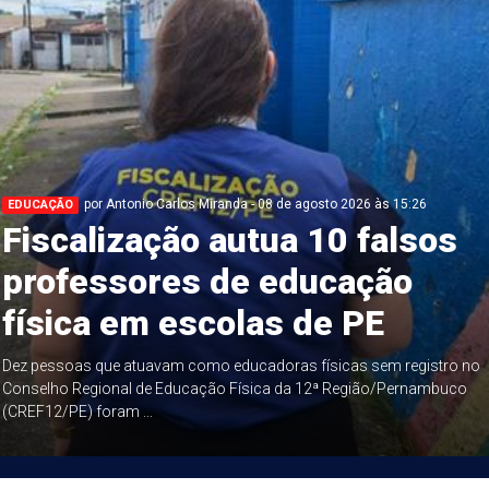
por Antonio Carlos Miranda - 08 de agosto 2026 às 15:26
EDUCAÇÃO
Fiscalização autua 10 falsos
professores de educação
física em escolas de PE
Dez pessoas que atuavam como educadoras físicas sem registro no
Conselho Regional de Educação Física da 12ª Região/Pernambuco
(CREF12/PE) foram ...