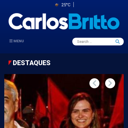
25°C
Search
MENU
Searc
for:
DESTAQUES