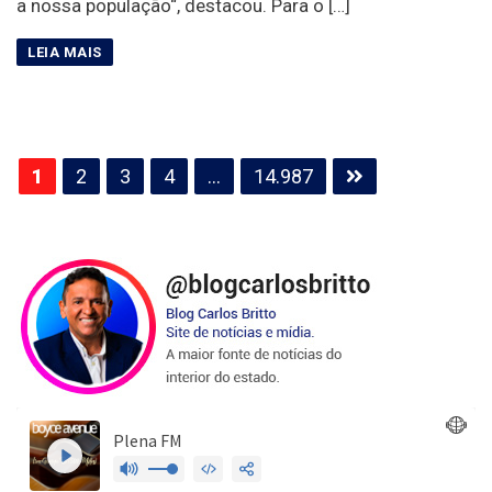
a nossa população“, destacou. Para o […]
Paginação
1
2
3
4
…
14.987
de
posts