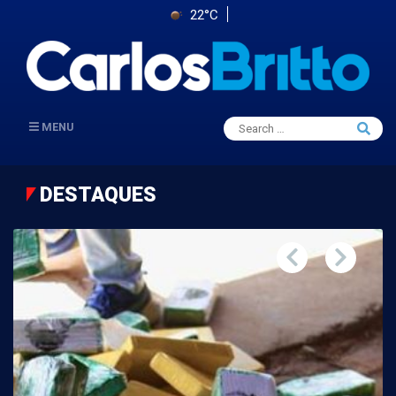
22°C
Search
MENU
Searc
for:
DESTAQUES