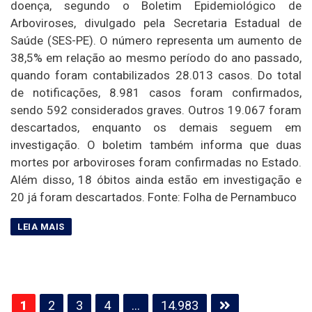
doença, segundo o Boletim Epidemiológico de
Arboviroses, divulgado pela Secretaria Estadual de
Saúde (SES-PE). O número representa um aumento de
38,5% em relação ao mesmo período do ano passado,
quando foram contabilizados 28.013 casos. Do total
de notificações, 8.981 casos foram confirmados,
sendo 592 considerados graves. Outros 19.067 foram
descartados, enquanto os demais seguem em
investigação. O boletim também informa que duas
mortes por arboviroses foram confirmadas no Estado.
Além disso, 18 óbitos ainda estão em investigação e
20 já foram descartados. Fonte: Folha de Pernambuco
Paginação
1
2
3
4
…
14.983