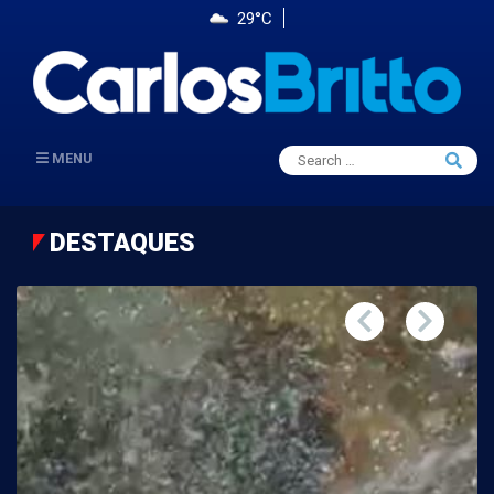
29°C
Search
MENU
Searc
for:
DESTAQUES