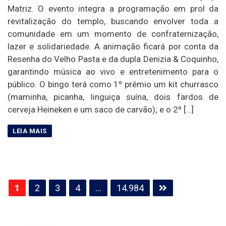
Matriz. O evento integra a programação em prol da
revitalização do templo, buscando envolver toda a
comunidade em um momento de confraternização,
lazer e solidariedade. A animação ficará por conta da
Resenha do Velho Pasta e da dupla Denizia & Coquinho,
garantindo música ao vivo e entretenimento para o
público. O bingo terá como 1º prêmio um kit churrasco
(maminha, picanha, linguiça suína, dois fardos de
cerveja Heineken e um saco de carvão); e o 2º […]
Paginação
1
2
3
4
…
14.984
de
posts