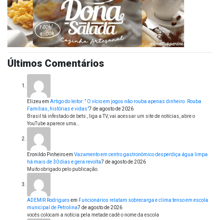
Últimos Comentários
Elizeu
em
Artigo do leitor: ” O vício em jogos não rouba apenas dinheiro. Rouba
Famílias, histórias e vidas”
7 de agosto de 2026
Brasil tá infestado de bets , liga a TV, vai acessar um site de notícias, abre o
YouTube aparece uma…
Eronildo Pinheiro
em
Vazamento em centro gastronômico desperdiça água limpa
há mais de 30 dias e gera revolta
7 de agosto de 2026
Muito obrigado pelo publicação.
ADEMIR Rodrigues
em
Funcionários relatam sobrecarga e clima tenso em escola
municipal de Petrolina
7 de agosto de 2026
vocês colocam a notícia pela metade cadê o nome da escola