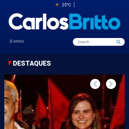
25°C
Search
MENU
Searc
for:
DESTAQUES