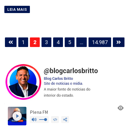
Paginação
1
2
3
4
5
…
14.987
de
posts