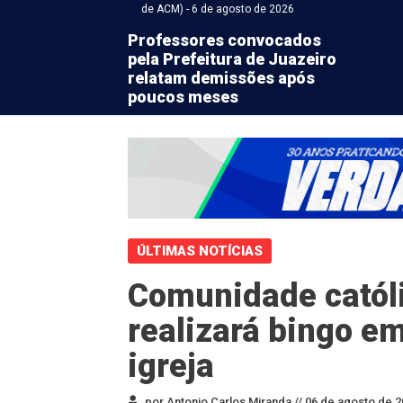
de ACM) - 6 de agosto de 2026
Professores convocados
pela Prefeitura de Juazeiro
relatam demissões após
poucos meses
ÚLTIMAS NOTÍCIAS
Comunidade católi
realizará bingo em
igreja
por Antonio Carlos Miranda //
06 de agosto de 2