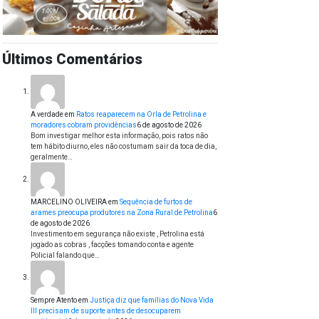
Últimos Comentários
A verdade
em
Ratos reaparecem na Orla de Petrolina e
moradores cobram providências
6 de agosto de 2026
Bom investigar melhor esta informação, pois ratos não
tem hábito diurno, eles não costumam sair da toca de dia,
geralmente…
MARCELINO OLIVEIRA
em
Sequência de furtos de
arames preocupa produtores na Zona Rural de Petrolina
6
de agosto de 2026
Investimento em segurança não existe , Petrolina está
jogado as cobras , facções tomando conta e agente
Policial falando que…
Sempre Atento
em
Justiça diz que famílias do Nova Vida
III precisam de suporte antes de desocuparem