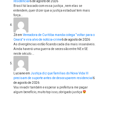
residencial
6 de agosto de 2026
Brasil tá lascado com essa justiça , nem elas se
entendem, quer dizer que a justiça estadual tem mais
força…
Zé
em
Vereadora de Curitiba manda colega “voltar para o
Ceará” e vira alvo de notícia-crime
6 de agosto de 2026
As divergências estão ficando cada dia mais insanáveis.
Ainda haverá uma guerra de secessão entre NE e SE
neste século.…
Luciane
em
Justiça diz que famílias do Nova Vida III
precisam de suporte antes de desocuparem residencial
6
de agosto de 2026
Vou invadir também e esperar a prefeitura me pagar
algum benefício, muito top isso, obrigado justiça