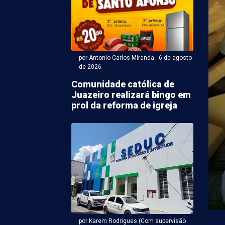
por Antonio Carlos Miranda - 6 de agosto
de 2026
Comunidade católica de
Juazeiro realizará bingo em
ntonio Carlos Miranda - 06 de agosto 2026 às 18:50
prol da reforma de igreja
ato a vice de João
s tem maior
ração de bens em PE
vice-governador de Pernambuco pela Frente Popular,
Republicanos), declarou R$ 3,7 milhões em bens à
por Karem Rodrigues (Com supervisão