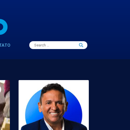
Search
TATO
Search
for: