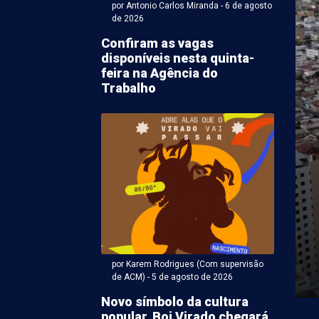
por Antonio Carlos Miranda - 6 de agosto
de 2026
Confiram as vagas
disponíveis nesta quinta-
feira na Agência do
Trabalho
ntonio Carlos Miranda - 05 de agosto 2026 às 20:00
ro: Motorista
portando 153 kg de
ha é detido pela PRF
ransportava 153 quilos de maconha foi detido, na
por Karem Rodrigues (Com supervisão
 após tentar fugir de uma fiscalização da ...
de ACM) - 5 de agosto de 2026
Novo símbolo da cultura
popular, Boi Virado chegará