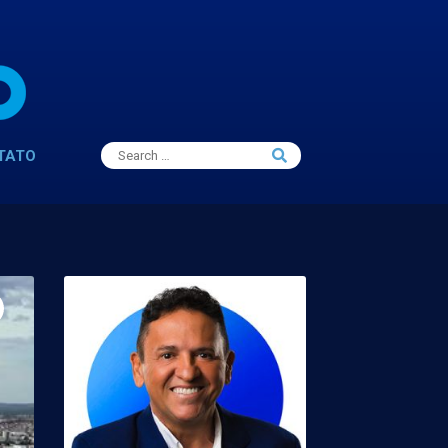
Search
TATO
Search
for: