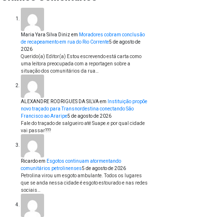
Maria Yara Silva Diniz
em
Moradores cobram conclusão
de recapeamento em rua do Rio Corrente
5 de agosto de
2026
Querido(a) Editor(a) Estou escrevendo está carta como
uma leitora preocupada com a reportagen sobre a
situação dos comunitários da rua…
ALEXANDRE RODRIGUES DA SILVA
em
Instituição propõe
novo traçado para Transnordestina conectando São
Francisco ao Araripe
5 de agosto de 2026
Fale do traçado de salgueiro até Suape.e por qual cidade
vai passar???
Ricardo
em
Esgotos continuam atormentando
comunitários petrolinenses
5 de agosto de 2026
Petrolina virou um esgoto ambulante. Todos os lugares
que se anda nessa cidade é esgoto estourado e nas redes
sociais…