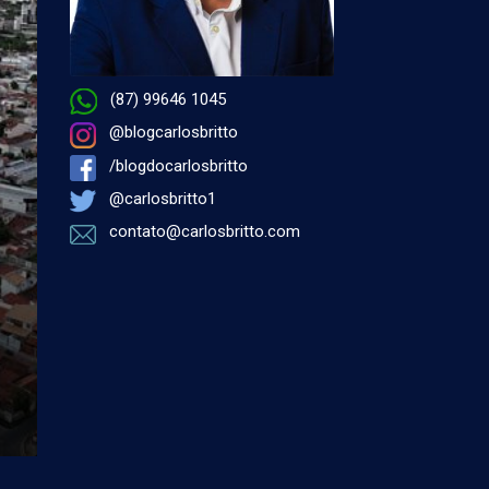
(87) 99646 1045
@blogcarlosbritto
/blogdocarlosbritto
@carlosbritto1
contato@carlosbritto.com
por Antonio Carlos Miranda - 05 de agosto 2026 à
PETROLINA
Éramos assim…
Na Coluna de hoje, um registro inesquecível da turma d
comunicadores da antiga Emissora Rural de Petrolina (
FM). ...