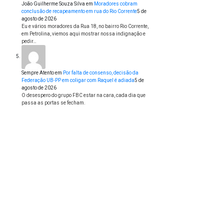
João Guilherme Souza Silva
em
Moradores cobram
conclusão de recapeamento em rua do Rio Corrente
5 de
agosto de 2026
Eu e vários moradores da Rua 18, no bairro Rio Corrente,
em Petrolina, viemos aqui mostrar nossa indignação e
pedir…
Sempre Atento
em
Por falta de consenso, decisão da
Federação UB-PP em coligar com Raquel é adiada
5 de
agosto de 2026
O desespero do grupo FBC estar na cara, cada dia que
passa as portas se fecham.