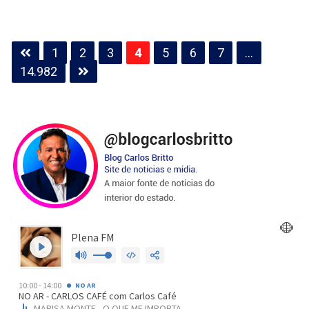
Paginação
1
2
3
4
5
6
7
…
de
14.982
posts