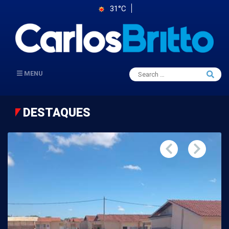
31°C
Search
MENU
Searc
for:
DESTAQUES