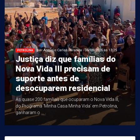
por Antonio Carlos Miranda - 06/08/2026 às 13:25
PETROLINA
Justiça diz que famílias do
Nova Vida III precisam de
suporte antes de
desocuparem residencial
As quase 200 famílias que ocuparam o Nova Vida III,
do Programa ‘Minha Casa Minha Vida’ em Petrolina,
ganharam o ...