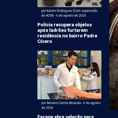
por Karem Rodrigues (Com supervisão
de ACM) - 6 de agosto de 2026
Polícia recupera objetos
após ladrões furtarem
residência no bairro Padre
Cícero
arem Rodrigues (Com supervisão de ACM) - 06 de agosto 2026
cia: dois homens são
s em menos de 24
em Petrolina
strou dois homicídios em menos de 24 horas. O caso
onteceu na noite dessa quarta-feira (5), no ...
por Antonio Carlos Miranda - 6 de agosto
de 2026
Facape abre seleção para