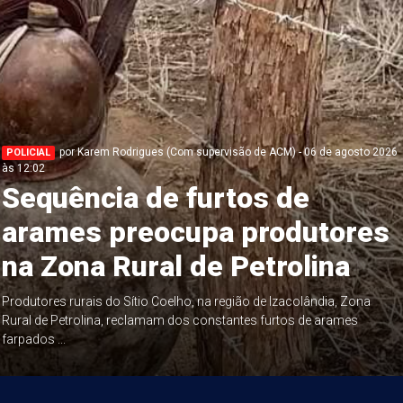
por Karem Rodrigues (Com supervisão de ACM) - 06 de agosto 2026
POLICIAL
às 12:02
Sequência de furtos de
arames preocupa produtores
na Zona Rural de Petrolina
Produtores rurais do Sítio Coelho, na região de Izacolândia, Zona
Rural de Petrolina, reclamam dos constantes furtos de arames
farpados ...