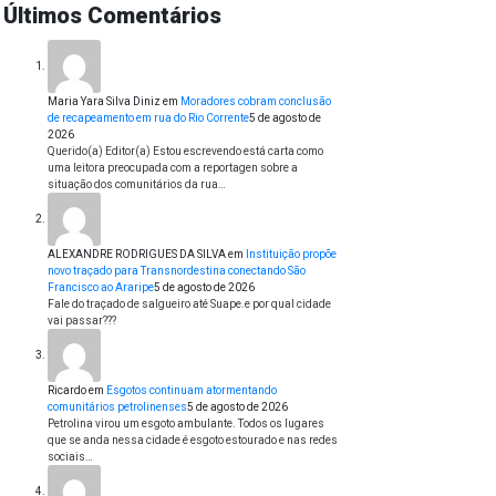
Últimos Comentários
Maria Yara Silva Diniz
em
Moradores cobram conclusão
de recapeamento em rua do Rio Corrente
5 de agosto de
2026
Querido(a) Editor(a) Estou escrevendo está carta como
uma leitora preocupada com a reportagen sobre a
situação dos comunitários da rua…
ALEXANDRE RODRIGUES DA SILVA
em
Instituição propõe
novo traçado para Transnordestina conectando São
Francisco ao Araripe
5 de agosto de 2026
Fale do traçado de salgueiro até Suape.e por qual cidade
vai passar???
Ricardo
em
Esgotos continuam atormentando
comunitários petrolinenses
5 de agosto de 2026
Petrolina virou um esgoto ambulante. Todos os lugares
que se anda nessa cidade é esgoto estourado e nas redes
sociais…