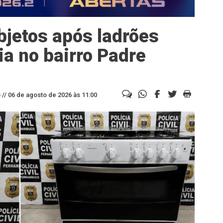
bjetos após ladrões
ia no bairro Padre
//
06 de agosto de 2026 às 11:00