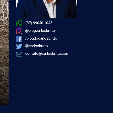
(87) 99646 1045
@blogcarlosbritto
/blogdocarlosbritto
@carlosbritto1
contato@carlosbritto.com
por Antonio Carlos Miranda - 06 de agosto 2026 às 11
SAÚDE
Petrolina passará a co
Samu macrorregional
A regionalização do Serviço de Atendimento Móvel de 
(Samu) marca um importante avanço para a saúde públ
...