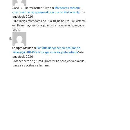
João Guilherme Souza Silva
em
Moradores cobram
conclusão de recapeamento em rua do Rio Corrente
5 de
agosto de 2026
Eu e vários moradores da Rua 18, no bairro Rio Corrente,
em Petrolina, viemos aqui mostrar nossa indignação e
pedir…
Sempre Atento
em
Por falta de consenso, decisão da
Federação UB-PP em coligar com Raquel é adiada
5 de
agosto de 2026
O desespero do grupo FBC estar na cara, cada dia que
passa as portas se fecham.