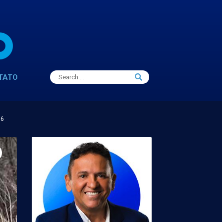
Search
TATO
Search
for:
16