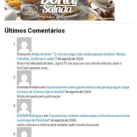
Últimos Comentários
Elizeu
em
Artigo do leitor: ” O vício em jogos não rouba apenas dinheiro. Rouba
Famílias, histórias e vidas”
7 de agosto de 2026
Brasil tá infestado de bets , liga a TV, vai acessar um site de notícias, abre o
YouTube aparece uma…
Eronildo Pinheiro
em
Vazamento em centro gastronômico desperdiça água limpa
há mais de 30 dias e gera revolta
7 de agosto de 2026
Muito obrigado pelo publicação.
ADEMIR Rodrigues
em
Funcionários relatam sobrecarga e clima tenso em escola
municipal de Petrolina
7 de agosto de 2026
vocês colocam a notícia pela metade cadê o nome da escola