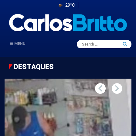
29°C
Search
MENU
Searc
for:
DESTAQUES