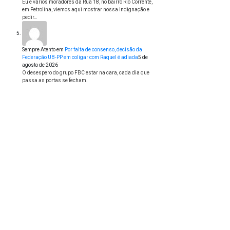
Eu e vários moradores da Rua 18, no bairro Rio Corrente,
em Petrolina, viemos aqui mostrar nossa indignação e
pedir…
Sempre Atento
em
Por falta de consenso, decisão da
Federação UB-PP em coligar com Raquel é adiada
5 de
agosto de 2026
O desespero do grupo FBC estar na cara, cada dia que
passa as portas se fecham.