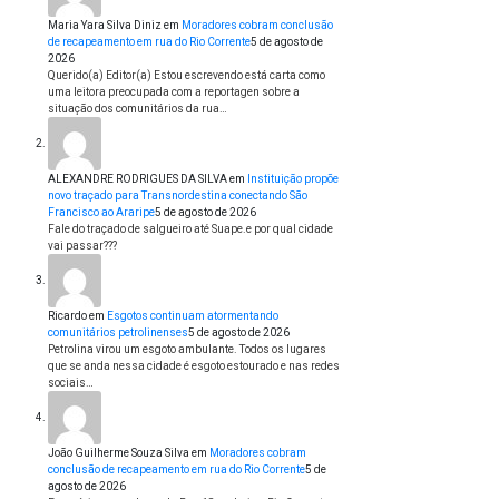
Maria Yara Silva Diniz
em
Moradores cobram conclusão
de recapeamento em rua do Rio Corrente
5 de agosto de
2026
Querido(a) Editor(a) Estou escrevendo está carta como
uma leitora preocupada com a reportagen sobre a
situação dos comunitários da rua…
ALEXANDRE RODRIGUES DA SILVA
em
Instituição propõe
novo traçado para Transnordestina conectando São
Francisco ao Araripe
5 de agosto de 2026
Fale do traçado de salgueiro até Suape.e por qual cidade
vai passar???
Ricardo
em
Esgotos continuam atormentando
comunitários petrolinenses
5 de agosto de 2026
Petrolina virou um esgoto ambulante. Todos os lugares
que se anda nessa cidade é esgoto estourado e nas redes
sociais…
João Guilherme Souza Silva
em
Moradores cobram
conclusão de recapeamento em rua do Rio Corrente
5 de
agosto de 2026