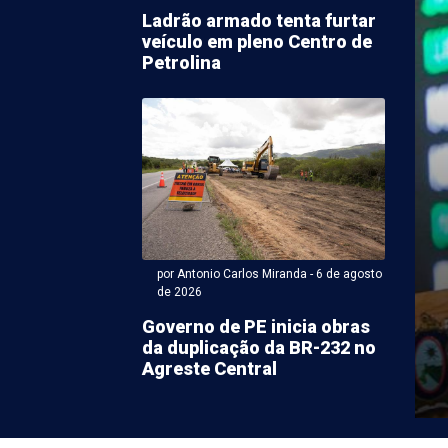
Ladrão armado tenta furtar
veículo em pleno Centro de
Petrolina
Antonio Carlos Miranda - 06 de agosto 2026 às 06:20
ve ser de céu
rado e possibilidade de
val moderado em
por Antonio Carlos Miranda - 6 de agosto
de 2026
ina
Governo de PE inicia obras
da duplicação da BR-232 no
(6) tem expectativa de céu ensolarado em Petrolina, com
Agreste Central
 possibilidade remota de chuvas. O serviço ...