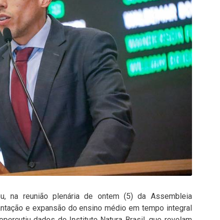
u, na reunião plenária de ontem (5) da Assembleia
lantação e expansão do ensino médio em tempo integral
epercutiu dados do Instituto Natura Brasil, que revelam