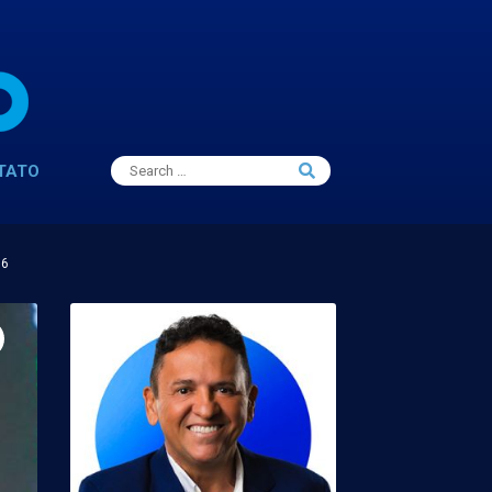
Search
TATO
Search
for:
16