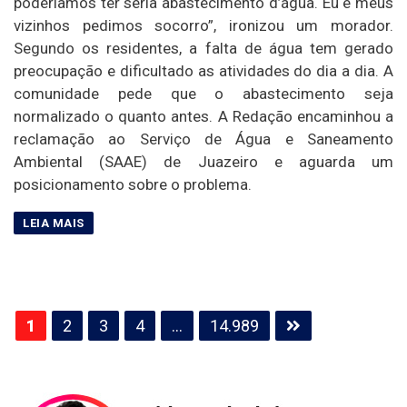
poderíamos ter seria abastecimento d’água. Eu e meus
vizinhos pedimos socorro”, ironizou um morador.
Segundo os residentes, a falta de água tem gerado
preocupação e dificultado as atividades do dia a dia. A
comunidade pede que o abastecimento seja
normalizado o quanto antes. A Redação encaminhou a
reclamação ao Serviço de Água e Saneamento
Ambiental (SAAE) de Juazeiro e aguarda um
posicionamento sobre o problema.
Paginação
1
2
3
4
…
14.989
de
posts