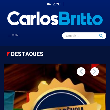
27°C
Search
MENU
Searc
for:
DESTAQUES