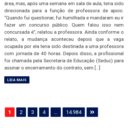
área, mas, após uma semana em sala de aula, teria sido
direcionada para a função de professora de apoio.
“Quando fui questionar, fui humilhada e mandaram eu ir
fazer um concurso público. Quem falou isso nem
concursada é”, relatou a professora. Ainda conforme o
relato, a mudança aconteceu depois que a vaga
ocupada por ela teria sido destinada a uma professora
com jornada de 40 horas. Depois disso, a profissional
foi chamada pela Secretaria de Educação (Seduc) para
assinar o encerramento do contrato, sem […]
Paginação
1
2
3
4
…
14.984
de
posts