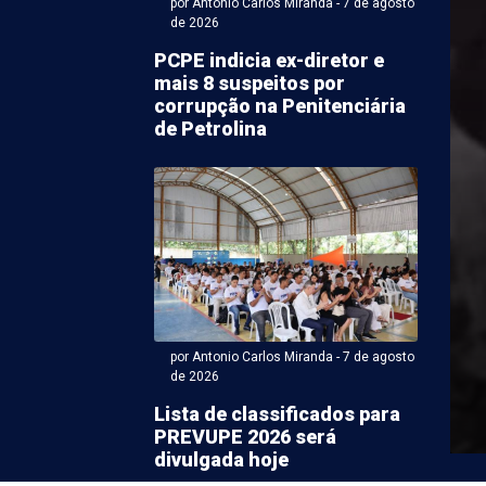
por Antonio Carlos Miranda - 7 de agosto
de 2026
PCPE indicia ex-diretor e
mais 8 suspeitos por
corrupção na Penitenciária
de Petrolina
ntonio Carlos Miranda - 07 de agosto 2026 às 09:47
 Juninas de PE
ilizam R$ 310,7
s de recursos públicos
por Antonio Carlos Miranda - 7 de agosto
stejos Juninos do Ministério Público de Pernambuco
de 2026
lizou gastos de R$310,7 milhões de recursos públicos
Lista de classificados para
PREVUPE 2026 será
divulgada hoje