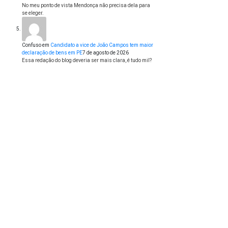
No meu ponto de vista Mendonça não precisa dela para
se eleger.
Confuso
em
Candidato a vice de João Campos tem maior
declaração de bens em PE
7 de agosto de 2026
Essa redação do blog deveria ser mais clara, é tudo mil?