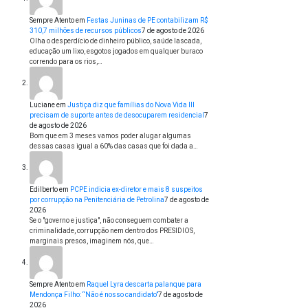
Sempre Atento
em
Festas Juninas de PE contabilizam R$
310,7 milhões de recursos públicos
7 de agosto de 2026
Olha o desperdício de dinheiro público, saúde lascada,
educação um lixo, esgotos jogados em qualquer buraco
correndo para os rios,…
Luciane
em
Justiça diz que famílias do Nova Vida III
precisam de suporte antes de desocuparem residencial
7
de agosto de 2026
Bom que em 3 meses vamos poder alugar algumas
dessas casas igual a 60% das casas que foi dada a…
Edilberto
em
PCPE indicia ex-diretor e mais 8 suspeitos
por corrupção na Penitenciária de Petrolina
7 de agosto de
2026
Se o "governo e justiça", não conseguem combater a
criminalidade, corrupção nem dentro dos PRESIDIOS,
marginais presos, imaginem nós, que…
Sempre Atento
em
Raquel Lyra descarta palanque para
Mendonça Filho: “Não é nosso candidato”
7 de agosto de
2026