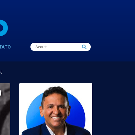
Search
TATO
Search
for:
16