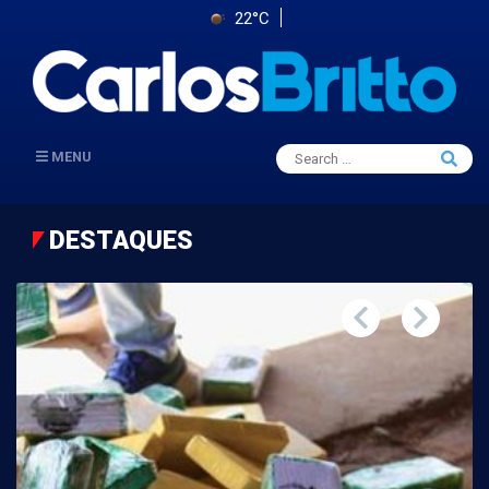
22°C
Search
MENU
Searc
for:
DESTAQUES