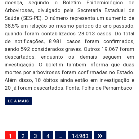
doença, segundo o Boletim Epidemiológico de
Arboviroses, divulgado pela Secretaria Estadual de
Saúde (SES-PE). O número representa um aumento de
38,5% em relação ao mesmo período do ano passado,
quando foram contabilizados 28.013 casos. Do total
de notificações, 8.981 casos foram confirmados,
sendo 592 considerados graves. Outros 19.067 foram
descartados, enquanto os demais seguem em
investigação. O boletim também informa que duas
mortes por arboviroses foram confirmadas no Estado.
Além disso, 18 óbitos ainda estão em investigação e
20 já foram descartados. Fonte: Folha de Pernambuco
Paginação
1
2
3
4
…
14.983