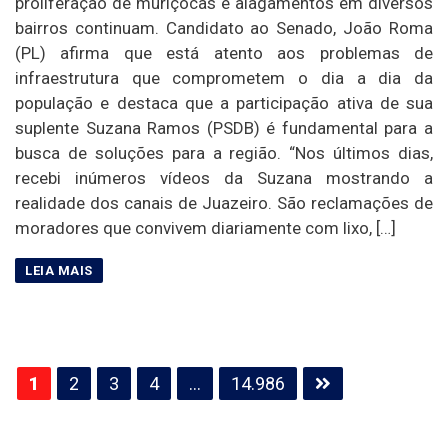
proliferação de muriçocas e alagamentos em diversos
bairros continuam. Candidato ao Senado, João Roma
(PL) afirma que está atento aos problemas de
infraestrutura que comprometem o dia a dia da
população e destaca que a participação ativa de sua
suplente Suzana Ramos (PSDB) é fundamental para a
busca de soluções para a região. “Nos últimos dias,
recebi inúmeros vídeos da Suzana mostrando a
realidade dos canais de Juazeiro. São reclamações de
moradores que convivem diariamente com lixo, […]
Paginação
1
2
3
4
…
14.986
de
posts