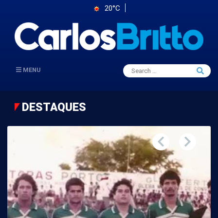
20°C
Search
MENU
Searc
for:
DESTAQUES