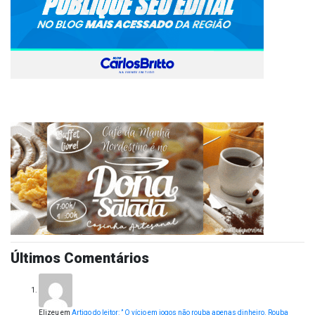
Últimos Comentários
Elizeu
em
Artigo do leitor: ” O vício em jogos não rouba apenas dinheiro. Rouba