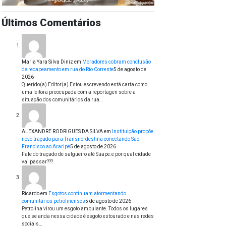
Últimos Comentários
Maria Yara Silva Diniz
em
Moradores cobram conclusão
de recapeamento em rua do Rio Corrente
5 de agosto de
2026
Querido(a) Editor(a) Estou escrevendo está carta como
uma leitora preocupada com a reportagen sobre a
situação dos comunitários da rua…
ALEXANDRE RODRIGUES DA SILVA
em
Instituição propõe
novo traçado para Transnordestina conectando São
Francisco ao Araripe
5 de agosto de 2026
Fale do traçado de salgueiro até Suape.e por qual cidade
vai passar???
Ricardo
em
Esgotos continuam atormentando
comunitários petrolinenses
5 de agosto de 2026
Petrolina virou um esgoto ambulante. Todos os lugares
que se anda nessa cidade é esgoto estourado e nas redes
sociais…