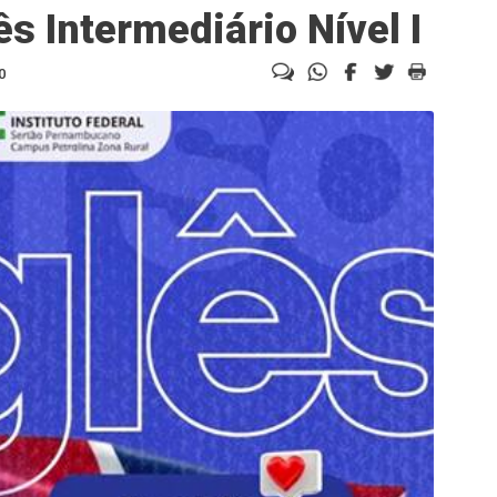
ês Intermediário Nível I
0