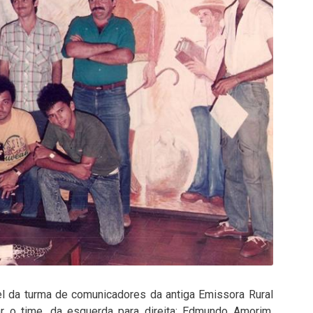
el da turma de comunicadores da antiga Emissora Rural
lar o time, da esquerda para direita: Edmundo Amorim,