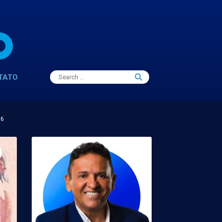
Search
TATO
Search
for:
16