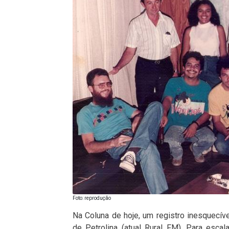
Foto: reprodução
Na Coluna de hoje, um registro inesquecív
de Petrolina (atual Rural FM). Para esca