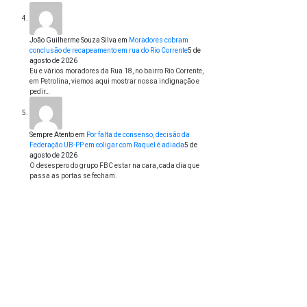
João Guilherme Souza Silva
em
Moradores cobram
conclusão de recapeamento em rua do Rio Corrente
5 de
agosto de 2026
Eu e vários moradores da Rua 18, no bairro Rio Corrente,
em Petrolina, viemos aqui mostrar nossa indignação e
pedir…
Sempre Atento
em
Por falta de consenso, decisão da
Federação UB-PP em coligar com Raquel é adiada
5 de
agosto de 2026
O desespero do grupo FBC estar na cara, cada dia que
passa as portas se fecham.