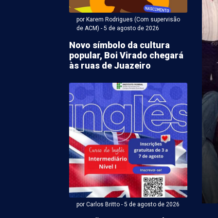
por Karem Rodrigues (Com supervisão
de ACM) - 5 de agosto de 2026
Novo símbolo da cultura
popular, Boi Virado chegará
às ruas de Juazeiro
r Karem Rodrigues (Com supervisão de ACM) - 05 de agosto
notificará
nsáveis por sucatas
reclamação em bairros
zeiro
ção da matéria sobre o acúmulo de sucatas nos
es e Alto da Aliança, em Juazeiro (BA), ...
por Carlos Britto - 5 de agosto de 2026