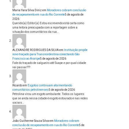
Maria Yara Silva Diniz
em
Moradores cobram conclusão
de recapeamento em rua do Rio Corrente
5 de agosto de
2026
Querido(a) Editor(a) Estou escrevendo está carta como
uma leitora preocupada com a reportagen sobre a
situação dos comunitários da rua…
ALEXANDRE RODRIGUES DA SILVA
em
Instituição propõe
novo traçado para Transnordestina conectando São
Francisco ao Araripe
5 de agosto de 2026
Fale do traçado de salgueiro até Suape.e por qual cidade
vai passar???
Ricardo
em
Esgotos continuam atormentando
comunitários petrolinenses
5 de agosto de 2026
Petrolina virou um esgoto ambulante. Todos os lugares
que se anda nessa cidade é esgoto estourado e nas redes
sociais…
João Guilherme Souza Silva
em
Moradores cobram
conclusão de recapeamento em rua do Rio Corrente
5 de