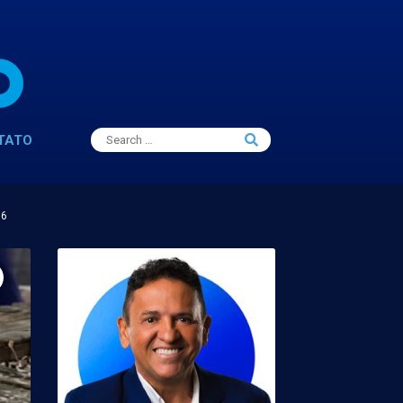
Search
TATO
Search
for:
16