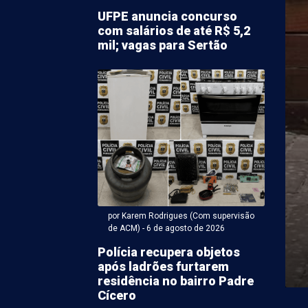
UFPE anuncia concurso
com salários de até R$ 5,2
mil; vagas para Sertão
ntonio Carlos Miranda - 06 de agosto 2026 às 10:32
ão policial investiga
o de drogas no Agreste,
a Mata e Sertão
por Karem Rodrigues (Com supervisão
de ACM) - 6 de agosto de 2026
da Polícia Civil de Pernambuco (PCPE), denominada
 deflagrada na manhã desta quinta-feira (6) com o
Polícia recupera objetos
após ladrões furtarem
residência no bairro Padre
Cícero