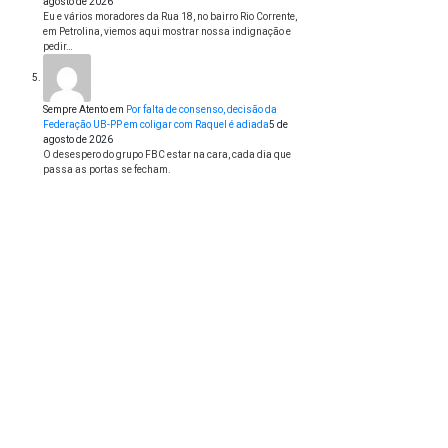
agosto de 2026
Eu e vários moradores da Rua 18, no bairro Rio Corrente,
em Petrolina, viemos aqui mostrar nossa indignação e
pedir…
Sempre Atento
em
Por falta de consenso, decisão da
Federação UB-PP em coligar com Raquel é adiada
5 de
agosto de 2026
O desespero do grupo FBC estar na cara, cada dia que
passa as portas se fecham.