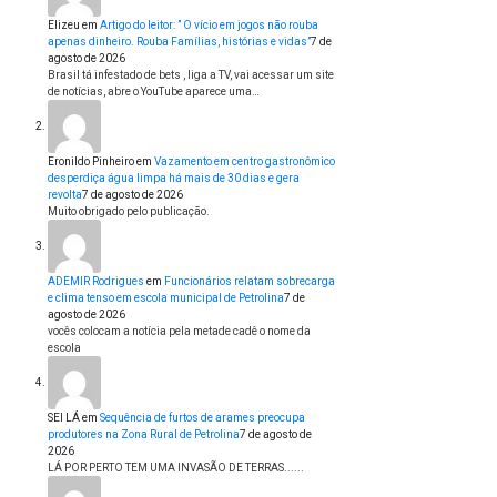
Elizeu
em
Artigo do leitor: ” O vício em jogos não rouba
apenas dinheiro. Rouba Famílias, histórias e vidas”
7 de
agosto de 2026
Brasil tá infestado de bets , liga a TV, vai acessar um site
de notícias, abre o YouTube aparece uma…
Eronildo Pinheiro
em
Vazamento em centro gastronômico
desperdiça água limpa há mais de 30 dias e gera
revolta
7 de agosto de 2026
Muito obrigado pelo publicação.
ADEMIR Rodrigues
em
Funcionários relatam sobrecarga
e clima tenso em escola municipal de Petrolina
7 de
agosto de 2026
vocês colocam a notícia pela metade cadê o nome da
escola
SEI LÁ
em
Sequência de furtos de arames preocupa
produtores na Zona Rural de Petrolina
7 de agosto de
2026
LÁ POR PERTO TEM UMA INVASÃO DE TERRAS......