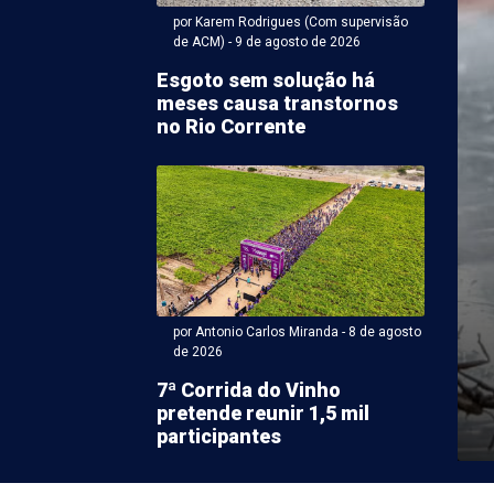
por Karem Rodrigues (Com supervisão
de ACM) - 9 de agosto de 2026
Esgoto sem solução há
meses causa transtornos
no Rio Corrente
ntonio Carlos Miranda - 08 de agosto 2026 às 17:23
discute segurança
a em Juazeiro e
a integração entre
uições
por Antonio Carlos Miranda - 8 de agosto
de 2026
úblico da Bahia (MPBA) discutiu, nesta semana, em
7ª Corrida do Vinho
tê Interinstitucional de Segurança Pública Integrada
pretende reunir 1,5 mil
participantes