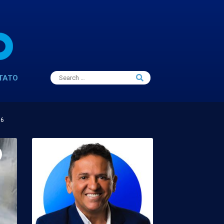
Search
TATO
Search
for:
16