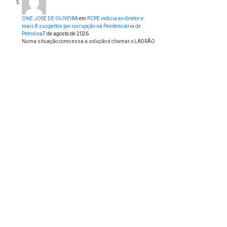
ONE JOSE DE OLIVEIRA
em
PCPE indicia ex-diretor e
mais 8 suspeitos por corrupção na Penitenciária de
Petrolina
7 de agosto de 2026
Numa situação como essa a solução é chamar o LADRÃO