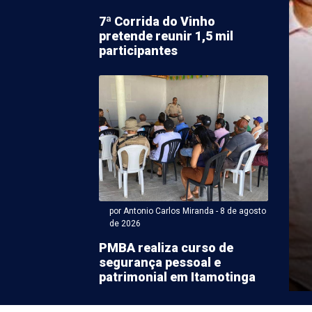
7ª Corrida do Vinho
pretende reunir 1,5 mil
participantes
 Antonio Carlos Miranda - 08 de agosto 2026 às 15:26
ização autua 10 falsos
ssores de educação
 em escolas de PE
por Antonio Carlos Miranda - 8 de agosto
de 2026
ue atuavam como educadoras físicas sem registro no
PMBA realiza curso de
onal de Educação Física da 12ª Região/Pernambuco
segurança pessoal e
ram ...
patrimonial em Itamotinga