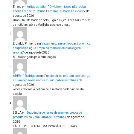
Elizeu
em
Artigo do leitor: ” O vício em jogos não rouba
apenas dinheiro. Rouba Famílias, histórias e vidas”
7 de
agosto de 2026
Brasil tá infestado de bets , liga a TV, vai acessar um site
de notícias, abre o YouTube aparece uma…
Eronildo Pinheiro
em
Vazamento em centro gastronômico
desperdiça água limpa há mais de 30 dias e gera
revolta
7 de agosto de 2026
Muito obrigado pelo publicação.
ADEMIR Rodrigues
em
Funcionários relatam sobrecarga
e clima tenso em escola municipal de Petrolina
7 de
agosto de 2026
vocês colocam a notícia pela metade cadê o nome da
escola
SEI LÁ
em
Sequência de furtos de arames preocupa
produtores na Zona Rural de Petrolina
7 de agosto de
2026
LÁ POR PERTO TEM UMA INVASÃO DE TERRAS......