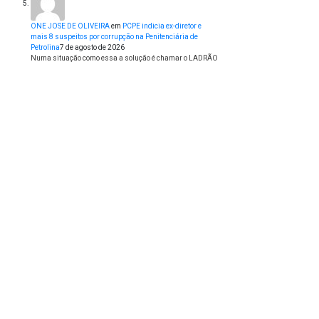
ONE JOSE DE OLIVEIRA
em
PCPE indicia ex-diretor e
mais 8 suspeitos por corrupção na Penitenciária de
Petrolina
7 de agosto de 2026
Numa situação como essa a solução é chamar o LADRÃO