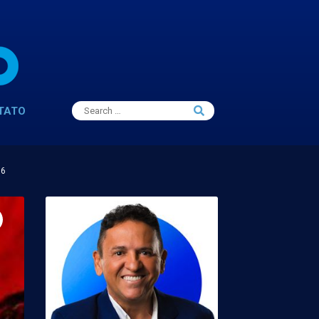
Search
TATO
Search
for:
16