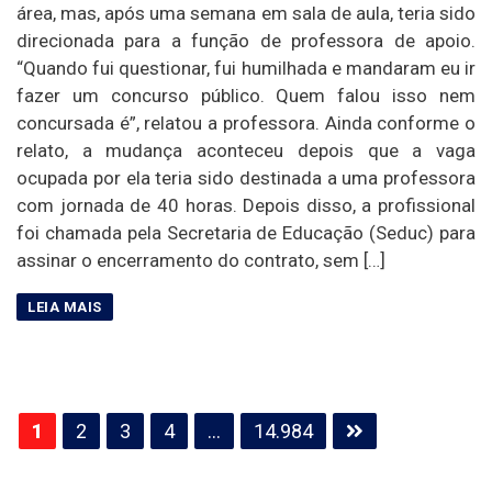
área, mas, após uma semana em sala de aula, teria sido
direcionada para a função de professora de apoio.
“Quando fui questionar, fui humilhada e mandaram eu ir
fazer um concurso público. Quem falou isso nem
concursada é”, relatou a professora. Ainda conforme o
relato, a mudança aconteceu depois que a vaga
ocupada por ela teria sido destinada a uma professora
com jornada de 40 horas. Depois disso, a profissional
foi chamada pela Secretaria de Educação (Seduc) para
assinar o encerramento do contrato, sem […]
Paginação
1
2
3
4
…
14.984
de
posts