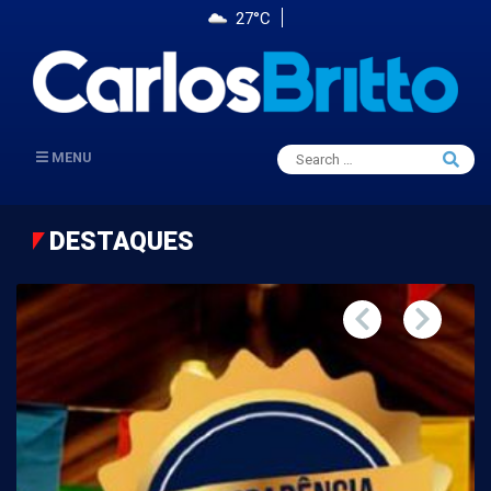
27°C
Search
MENU
Searc
for:
DESTAQUES