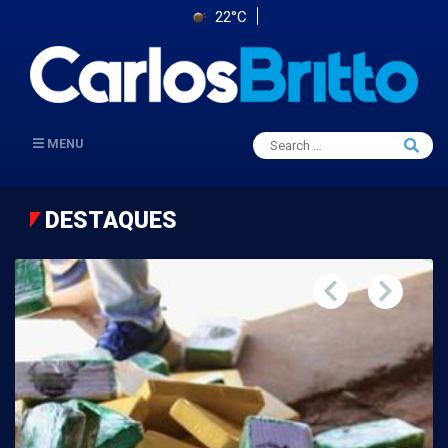
22°C
Search
MENU
Searc
for:
DESTAQUES