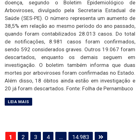
doença, segundo o Boletim Epidemiológico de
Arboviroses, divulgado pela Secretaria Estadual de
Saúde (SES-PE). O número representa um aumento de
38,5% em relação ao mesmo período do ano passado,
quando foram contabilizados 28.013 casos. Do total
de notificações, 8.981 casos foram confirmados,
sendo 592 considerados graves. Outros 19.067 foram
descartados, enquanto os demais seguem em
investigação. O boletim também informa que duas
mortes por arboviroses foram confirmadas no Estado.
Além disso, 18 óbitos ainda estão em investigação e
20 já foram descartados. Fonte: Folha de Pernambuco
Paginação
1
2
3
4
…
14.983