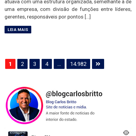
atuava com uma estrutura organizada, semelhante à de
uma empresa, com divisão de funções entre líderes,
gerentes, responsáveis por pontos […]
Paginação
1
2
3
4
…
14.982
de
posts