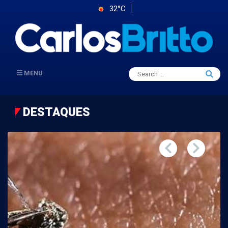
32°C
Search
MENU
Searc
for:
DESTAQUES