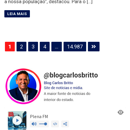
a nossa população“, destacou. Para o […]
Paginação
1
2
3
4
…
14.987
de
posts