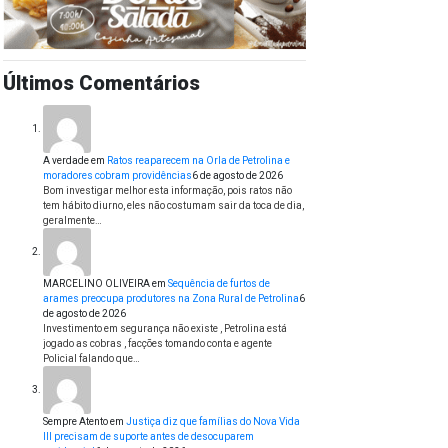
Últimos Comentários
A verdade
em
Ratos reaparecem na Orla de Petrolina e
moradores cobram providências
6 de agosto de 2026
Bom investigar melhor esta informação, pois ratos não
tem hábito diurno, eles não costumam sair da toca de dia,
geralmente…
MARCELINO OLIVEIRA
em
Sequência de furtos de
arames preocupa produtores na Zona Rural de Petrolina
6
de agosto de 2026
Investimento em segurança não existe , Petrolina está
jogado as cobras , facções tomando conta e agente
Policial falando que…
Sempre Atento
em
Justiça diz que famílias do Nova Vida
III precisam de suporte antes de desocuparem