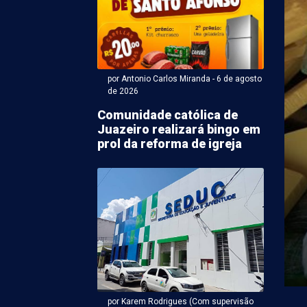
por Antonio Carlos Miranda - 6 de agosto
de 2026
Comunidade católica de
Juazeiro realizará bingo em
ntonio Carlos Miranda - 06 de agosto 2026 às 18:50
prol da reforma de igreja
ato a vice de João
s tem maior
ração de bens em PE
vice-governador de Pernambuco pela Frente Popular,
Republicanos), declarou R$ 3,7 milhões em bens à
por Karem Rodrigues (Com supervisão