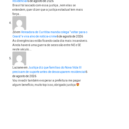
residencial
6 de agosto de 2026
Brasil tá lascado com essa justiça , nem elas se
entendem, quer dizer que a justiça estadual tem mais
força…
Zé
em
Vereadora de Curitiba manda colega “voltar para o
Ceará” e vira alvo de notícia-crime
6 de agosto de 2026
As divergências estão ficando cada dia mais insanáveis.
Ainda haverá uma guerra de secessão entre NE e SE
neste século.…
Luciane
em
Justiça diz que famílias do Nova Vida III
precisam de suporte antes de desocuparem residencial
6
de agosto de 2026
Vou invadir também e esperar a prefeitura me pagar
algum benefício, muito top isso, obrigado justiça