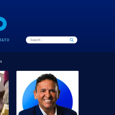
Search
TATO
Search
for:
16