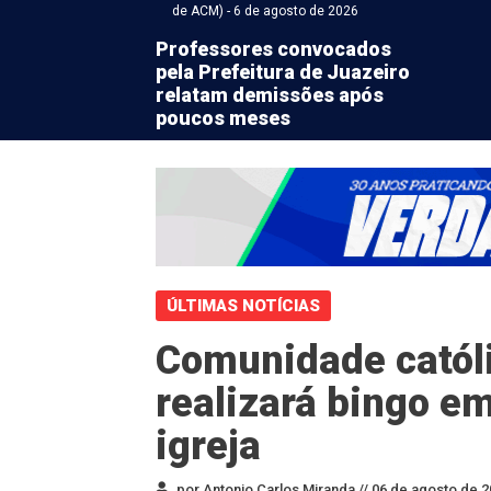
de ACM) - 6 de agosto de 2026
Professores convocados
pela Prefeitura de Juazeiro
relatam demissões após
poucos meses
ÚLTIMAS NOTÍCIAS
Comunidade católi
realizará bingo em
igreja
por Antonio Carlos Miranda //
06 de agosto de 2