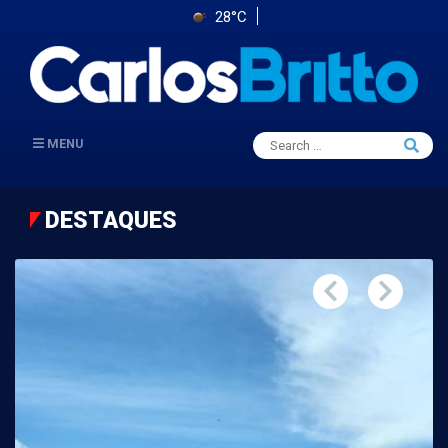
28°C
Search
MENU
Searc
for:
DESTAQUES