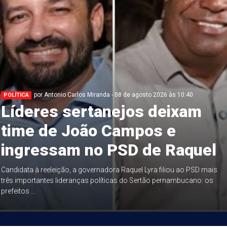
por Antonio Carlos Miranda - 08 de agosto 2026 às 10:40
POLÍTICA
Líderes sertanejos deixam
time de João Campos e
ingressam no PSD de Raquel
Candidata à reeleição, a governadora Raquel Lyra filiou ao PSD mais
três importantes lideranças políticas do Sertão pernambucano: os
prefeitos ...