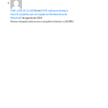
ONE JOSE DE OLIVEIRA
em
PCPE indicia ex-diretor e
mais 8 suspeitos por corrupção na Penitenciária de
Petrolina
7 de agosto de 2026
Numa situação como essa a solução é chamar o LADRÃO