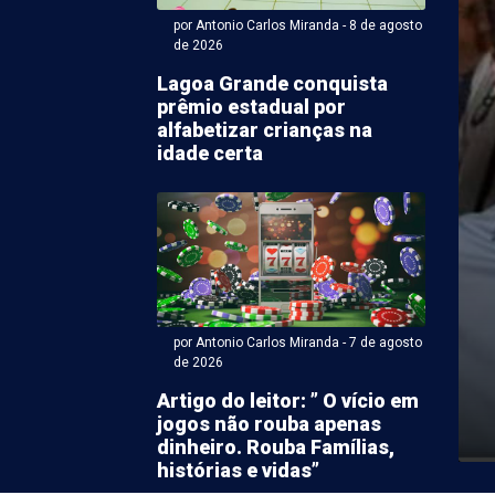
por Antonio Carlos Miranda - 8 de agosto
de 2026
Lagoa Grande conquista
prêmio estadual por
alfabetizar crianças na
idade certa
 Antonio Carlos Miranda - 07 de agosto 2026 às 22:40
s assim…
por Antonio Carlos Miranda - 7 de agosto
de 2026
huma, o Palmeiras de Petrolina é uma das forças do
Artigo do leitor: ” O vício em
local, honrando o tradicional clube paulista. ...
jogos não rouba apenas
dinheiro. Rouba Famílias,
histórias e vidas”