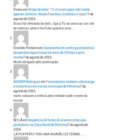
Elizeu
em
Artigo do leitor: ” O vício em jogos não rouba
apenas dinheiro. Rouba Famílias, histórias e vidas”
7 de
agosto de 2026
Brasil tá infestado de bets , liga a TV, vai acessar um site
de notícias, abre o YouTube aparece uma…
Eronildo Pinheiro
em
Vazamento em centro gastronômico
desperdiça água limpa há mais de 30 dias e gera
revolta
7 de agosto de 2026
Muito obrigado pelo publicação.
ADEMIR Rodrigues
em
Funcionários relatam sobrecarga
e clima tenso em escola municipal de Petrolina
7 de
agosto de 2026
vocês colocam a notícia pela metade cadê o nome da
escola
SEI LÁ
em
Sequência de furtos de arames preocupa
produtores na Zona Rural de Petrolina
7 de agosto de
2026
LÁ POR PERTO TEM UMA INVASÃO DE TERRAS......