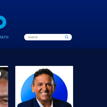
Search
TATO
Search
for: