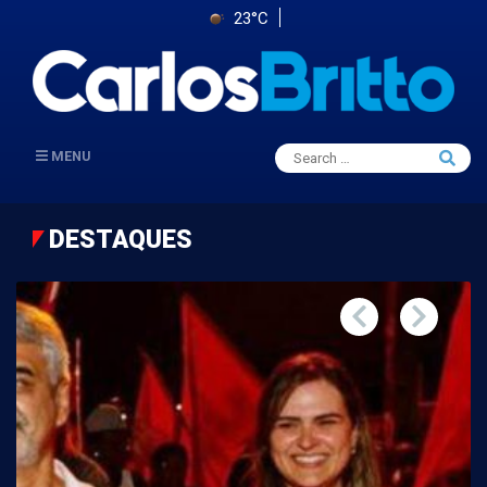
23°C
Search
MENU
Searc
for:
DESTAQUES