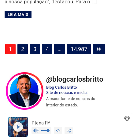
a nossa população“, destacou. Para o […]
Paginação
1
2
3
4
…
14.987
de
posts