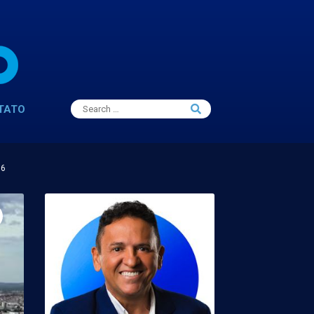
Search
TATO
Search
for:
16