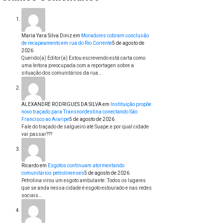
Maria Yara Silva Diniz
em
Moradores cobram conclusão
de recapeamento em rua do Rio Corrente
5 de agosto de
2026
Querido(a) Editor(a) Estou escrevendo está carta como
uma leitora preocupada com a reportagen sobre a
situação dos comunitários da rua…
ALEXANDRE RODRIGUES DA SILVA
em
Instituição propõe
novo traçado para Transnordestina conectando São
Francisco ao Araripe
5 de agosto de 2026
Fale do traçado de salgueiro até Suape.e por qual cidade
vai passar???
Ricardo
em
Esgotos continuam atormentando
comunitários petrolinenses
5 de agosto de 2026
Petrolina virou um esgoto ambulante. Todos os lugares
que se anda nessa cidade é esgoto estourado e nas redes
sociais…