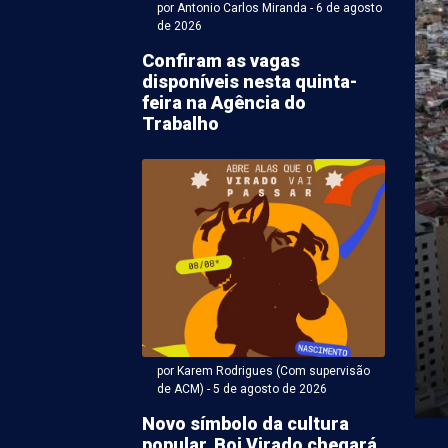
por Antonio Carlos Miranda - 6 de agosto
de 2026
Confiram as vagas
disponíveis nesta quinta-
feira na Agência do
Trabalho
ntonio Carlos Miranda - 05 de agosto 2026 às 20:00
ro: Motorista
portando 153 kg de
ha é detido pela PRF
ransportava 153 quilos de maconha foi detido, na
por Karem Rodrigues (Com supervisão
 após tentar fugir de uma fiscalização da ...
de ACM) - 5 de agosto de 2026
Novo símbolo da cultura
popular, Boi Virado chegará