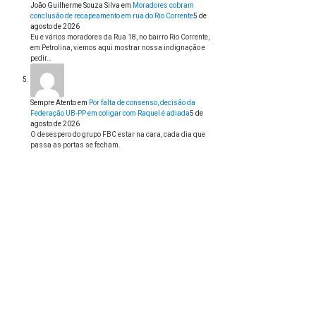
João Guilherme Souza Silva
em
Moradores cobram
conclusão de recapeamento em rua do Rio Corrente
5 de
agosto de 2026
Eu e vários moradores da Rua 18, no bairro Rio Corrente,
em Petrolina, viemos aqui mostrar nossa indignação e
pedir…
Sempre Atento
em
Por falta de consenso, decisão da
Federação UB-PP em coligar com Raquel é adiada
5 de
agosto de 2026
O desespero do grupo FBC estar na cara, cada dia que
passa as portas se fecham.