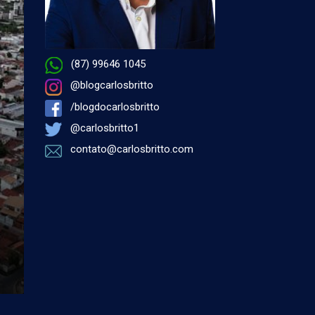
(87) 99646 1045
@blogcarlosbritto
/blogdocarlosbritto
@carlosbritto1
contato@carlosbritto.com
por Antonio Carlos Miranda - 05 de agosto 2026 à
PETROLINA
Éramos assim…
Na Coluna de hoje, um registro inesquecível da turma d
comunicadores da antiga Emissora Rural de Petrolina (
FM). ...