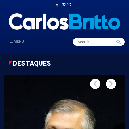
33°C
Search
MENU
Searc
for:
DESTAQUES