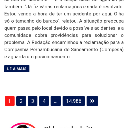
também. “Já fiz várias reclamações e nada é resolvido.
Estou vendo a hora de ter um acidente por aqui. Olha
só o tamanho do buraco”, relatou. A situação preocupa
quem passa pelo local devido a possíveis acidentes, e a
comunidade cobra providências para solucionar o
problema. A Redação encaminhou a reclamação para a
Companhia Pernambucana de Saneamento (Compesa)
e aguarda um posicionamento.
Paginação
1
2
3
4
…
14.986
de
posts