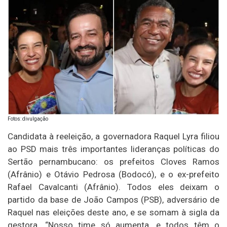
Fotos: divulgação
Candidata à reeleição, a governadora Raquel Lyra filiou
ao PSD mais três importantes lideranças políticas do
Sertão pernambucano: os prefeitos Cloves Ramos
(Afrânio) e Otávio Pedrosa (Bodocó), e o ex-prefeito
Rafael Cavalcanti (Afrânio). Todos eles deixam o
partido da base de João Campos (PSB), adversário de
Raquel nas eleições deste ano, e se somam à sigla da
gestora. “Nosso time só aumenta, e todos têm o