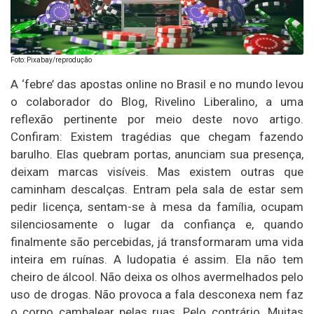
Foto: Pixabay/reprodução
A ‘febre’ das apostas online no Brasil e no mundo levou
o colaborador do Blog, Rivelino Liberalino, a uma
reflexão pertinente por meio deste novo artigo.
Confiram: Existem tragédias que chegam fazendo
barulho. Elas quebram portas, anunciam sua presença,
deixam marcas visíveis. Mas existem outras que
caminham descalças. Entram pela sala de estar sem
pedir licença, sentam-se à mesa da família, ocupam
silenciosamente o lugar da confiança e, quando
finalmente são percebidas, já transformaram uma vida
inteira em ruínas. A ludopatia é assim. Ela não tem
cheiro de álcool. Não deixa os olhos avermelhados pelo
uso de drogas. Não provoca a fala desconexa nem faz
o corpo cambalear pelas ruas. Pelo contrário. Muitas