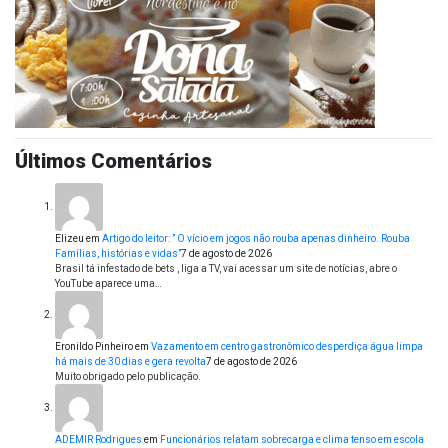
Últimos Comentários
Elizeu
em
Artigo do leitor: ” O vício em jogos não rouba apenas dinheiro. Rouba
Famílias, histórias e vidas”
7 de agosto de 2026
Brasil tá infestado de bets , liga a TV, vai acessar um site de notícias, abre o
YouTube aparece uma…
Eronildo Pinheiro
em
Vazamento em centro gastronômico desperdiça água limpa
há mais de 30 dias e gera revolta
7 de agosto de 2026
Muito obrigado pelo publicação.
ADEMIR Rodrigues
em
Funcionários relatam sobrecarga e clima tenso em escola