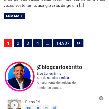
vezes veste terno, usa gravata, dirige um […]
Paginação
1
2
3
4
…
14.987
de
posts