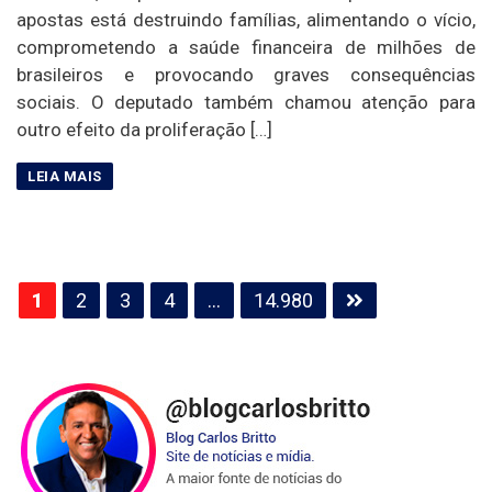
apostas está destruindo famílias, alimentando o vício,
comprometendo a saúde financeira de milhões de
brasileiros e provocando graves consequências
sociais. O deputado também chamou atenção para
outro efeito da proliferação […]
Paginação
1
2
3
4
…
14.980
de
posts