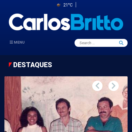
21°C
Search
MENU
Searc
for:
DESTAQUES