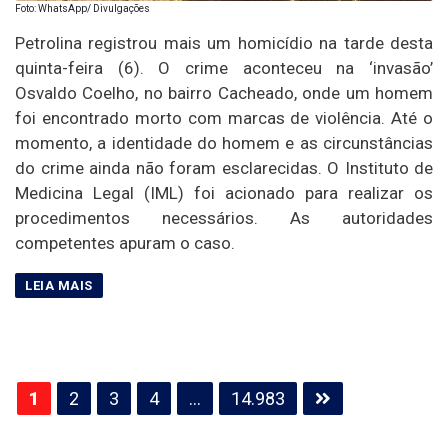
Foto: WhatsApp/ Divulgações
Petrolina registrou mais um homicídio na tarde desta
quinta-feira (6). O crime aconteceu na ‘invasão’
Osvaldo Coelho, no bairro Cacheado, onde um homem
foi encontrado morto com marcas de violência. Até o
momento, a identidade do homem e as circunstâncias
do crime ainda não foram esclarecidas. O Instituto de
Medicina Legal (IML) foi acionado para realizar os
procedimentos necessários. As autoridades
competentes apuram o caso.
Paginação
1
2
3
4
…
14.983
de
posts