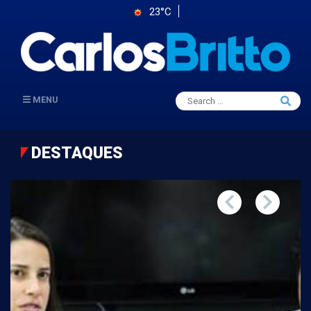
23°C
Search
MENU
Searc
for:
DESTAQUES