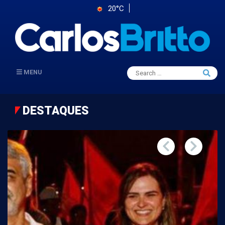
20°C
Search
MENU
Searc
for:
DESTAQUES