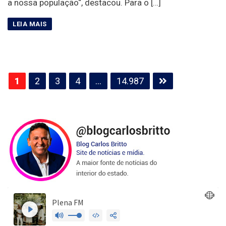
a nossa população“, destacou. Para o […]
Paginação
1
2
3
4
…
14.987
de
posts