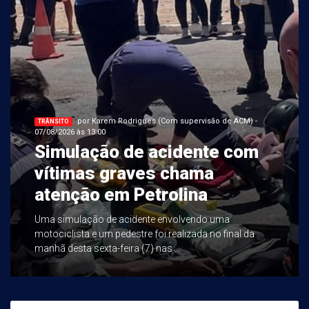
por Karem Rodrigues (Com supervisão de ACM) -
TRÂNSITO
07/08/2026 às 13:00
Simulação de acidente com
vítimas graves chama
atenção em Petrolina
Uma simulação de acidente envolvendo uma
motociclista e um pedestre foi realizada no final da
manhã desta sexta-feira (7) nas ...