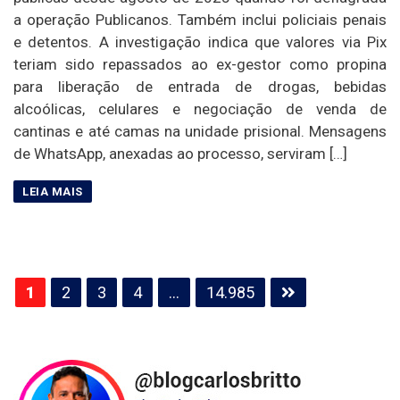
a operação Publicanos. Também inclui policiais penais
e detentos. A investigação indica que valores via Pix
teriam sido repassados ao ex-gestor como propina
para liberação de entrada de drogas, bebidas
alcoólicas, celulares e negociação de venda de
cantinas e até camas na unidade prisional. Mensagens
de WhatsApp, anexadas ao processo, serviram […]
Paginação
1
2
3
4
…
14.985
de
posts