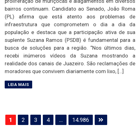
proliferação de muriçocas e alagamentos em diversos
bairros continuam. Candidato ao Senado, João Roma
(PL) afirma que está atento aos problemas de
infraestrutura que comprometem o dia a dia da
população e destaca que a participação ativa de sua
suplente Suzana Ramos (PSDB) é fundamental para a
busca de soluções para a região. “Nos últimos dias,
recebi inúmeros vídeos da Suzana mostrando a
realidade dos canais de Juazeiro. São reclamações de
moradores que convivem diariamente com lixo, […]
Paginação
1
2
3
4
…
14.986
de
posts