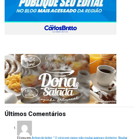
Últimos Comentários
Elizeu
em
Artigo do leitor: ” O vício em jogos não rouba apenas dinheiro. Rouba