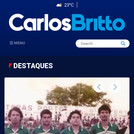
23°C
Search
MENU
Searc
for:
DESTAQUES