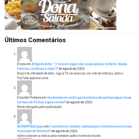
Últimos Comentários
Elizeu
em
Artigo do leitor: ” O vício em jogos não rouba apenas dinheiro. Rouba
Famílias, histórias e vidas”
7 de agosto de 2026
Brasil tá infestado de bets , liga a TV, vai acessar um site de notícias, abre o
YouTube aparece uma…
Eronildo Pinheiro
em
Vazamento em centro gastronômico desperdiça água limpa
há mais de 30 dias e gera revolta
7 de agosto de 2026
Muito obrigado pelo publicação.
ADEMIR Rodrigues
em
Funcionários relatam sobrecarga e clima tenso em escola
municipal de Petrolina
7 de agosto de 2026
vocês colocam a notícia pela metade cadê o nome da escola