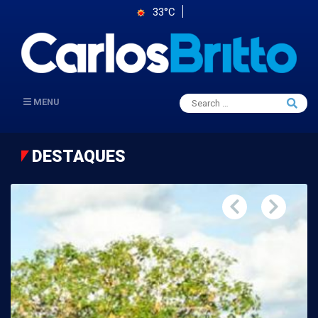
33°C
Search
MENU
Searc
for:
DESTAQUES