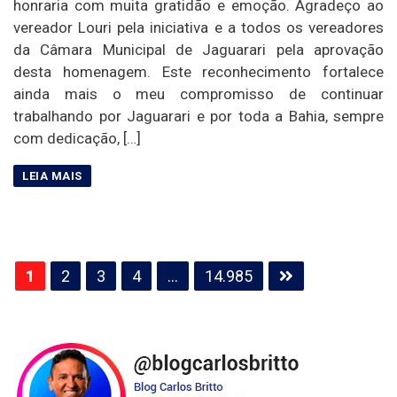
honraria com muita gratidão e emoção. Agradeço ao
vereador Louri pela iniciativa e a todos os vereadores
da Câmara Municipal de Jaguarari pela aprovação
desta homenagem. Este reconhecimento fortalece
ainda mais o meu compromisso de continuar
trabalhando por Jaguarari e por toda a Bahia, sempre
com dedicação, […]
Paginação
1
2
3
4
…
14.985
de
posts