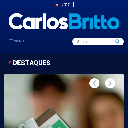
23°C
Search
MENU
Searc
for:
DESTAQUES