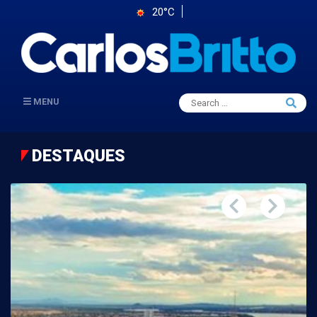
20°C
Search
MENU
Searc
for:
DESTAQUES