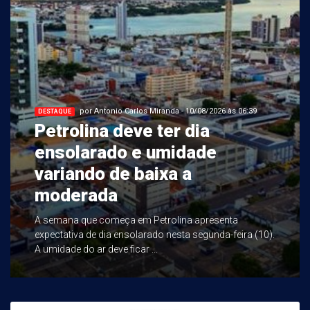
por Antonio Carlos Miranda - 10/08/2026 às 06:39
DESTAQUE
Petrolina deve ter dia
ensolarado e umidade
variando de baixa a
moderada
A semana que começa em Petrolina apresenta
expectativa de dia ensolarado nesta segunda-feira (10).
A umidade do ar deve ficar ...