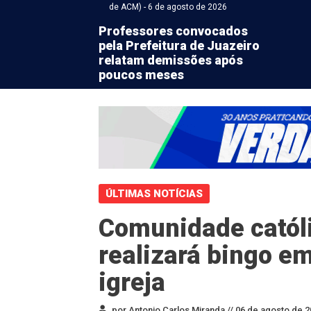
de ACM) - 6 de agosto de 2026
Professores convocados
pela Prefeitura de Juazeiro
relatam demissões após
poucos meses
ÚLTIMAS NOTÍCIAS
Comunidade católi
realizará bingo em
igreja
por Antonio Carlos Miranda //
06 de agosto de 2