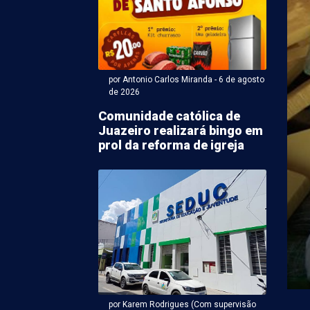
por Antonio Carlos Miranda - 6 de agosto
de 2026
Comunidade católica de
Juazeiro realizará bingo em
ntonio Carlos Miranda - 06 de agosto 2026 às 18:50
prol da reforma de igreja
ato a vice de João
s tem maior
ração de bens em PE
vice-governador de Pernambuco pela Frente Popular,
Republicanos), declarou R$ 3,7 milhões em bens à
por Karem Rodrigues (Com supervisão