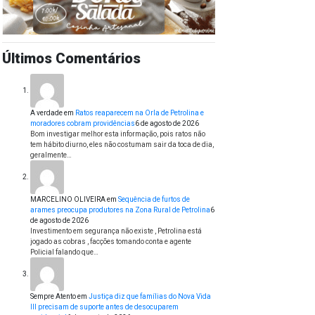
Últimos Comentários
A verdade
em
Ratos reaparecem na Orla de Petrolina e
moradores cobram providências
6 de agosto de 2026
Bom investigar melhor esta informação, pois ratos não
tem hábito diurno, eles não costumam sair da toca de dia,
geralmente…
MARCELINO OLIVEIRA
em
Sequência de furtos de
arames preocupa produtores na Zona Rural de Petrolina
6
de agosto de 2026
Investimento em segurança não existe , Petrolina está
jogado as cobras , facções tomando conta e agente
Policial falando que…
Sempre Atento
em
Justiça diz que famílias do Nova Vida
III precisam de suporte antes de desocuparem