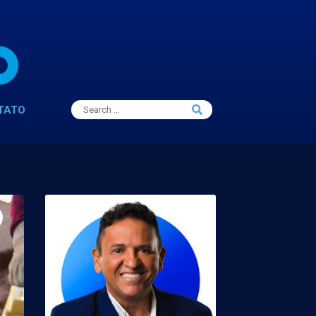
Search
TATO
Search
for: