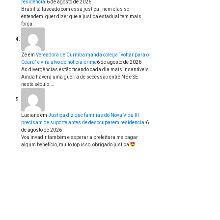
residencial
6 de agosto de 2026
Brasil tá lascado com essa justiça , nem elas se
entendem, quer dizer que a justiça estadual tem mais
força…
Zé
em
Vereadora de Curitiba manda colega “voltar para o
Ceará” e vira alvo de notícia-crime
6 de agosto de 2026
As divergências estão ficando cada dia mais insanáveis.
Ainda haverá uma guerra de secessão entre NE e SE
neste século.…
Luciane
em
Justiça diz que famílias do Nova Vida III
precisam de suporte antes de desocuparem residencial
6
de agosto de 2026
Vou invadir também e esperar a prefeitura me pagar
algum benefício, muito top isso, obrigado justiça