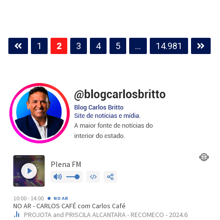
Paginação
1
2
3
4
5
…
14.981
de
posts