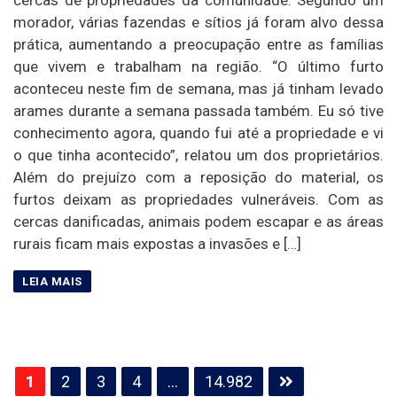
morador, várias fazendas e sítios já foram alvo dessa
prática, aumentando a preocupação entre as famílias
que vivem e trabalham na região. “O último furto
aconteceu neste fim de semana, mas já tinham levado
arames durante a semana passada também. Eu só tive
conhecimento agora, quando fui até a propriedade e vi
o que tinha acontecido”, relatou um dos proprietários.
Além do prejuízo com a reposição do material, os
furtos deixam as propriedades vulneráveis. Com as
cercas danificadas, animais podem escapar e as áreas
rurais ficam mais expostas a invasões e […]
Paginação
1
2
3
4
…
14.982