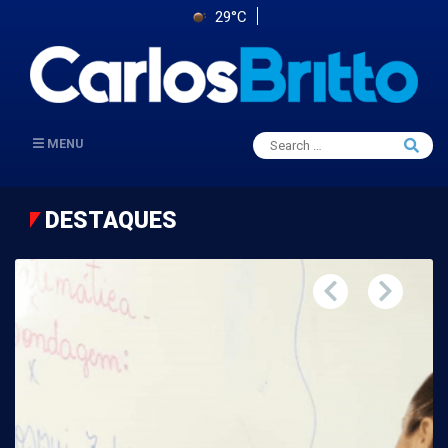
29°C
Search
MENU
Searc
for:
DESTAQUES