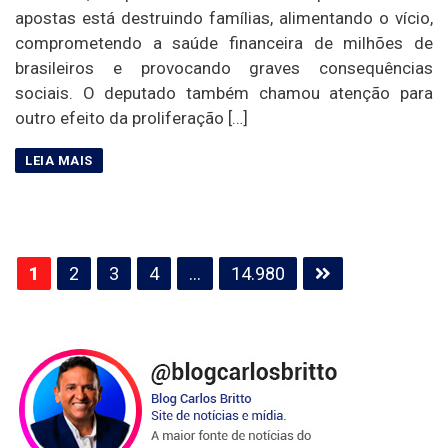
apostas está destruindo famílias, alimentando o vício,
comprometendo a saúde financeira de milhões de
brasileiros e provocando graves consequências
sociais. O deputado também chamou atenção para
outro efeito da proliferação […]
Paginação
1
2
3
4
…
14.980
de
posts