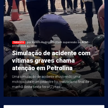
por Karem Rodrigues (Com supervisão de ACM) -
TRÂNSITO
07/08/2026 às 13:00
Simulação de acidente com
vítimas graves chama
atenção em Petrolina
Uma simulação de acidente envolvendo uma
motociclista e um pedestre foi realizada no final da
manhã desta sexta-feira (7) nas ...