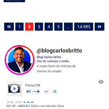
Paginação
1
2
3
4
5
…
14.985
de
posts