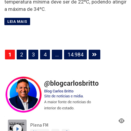
temperatura mínima deve ser de 22ºC, podendo atingir
a máxima de 34ºC.
Paginação
1
2
3
4
…
14.984
de
posts