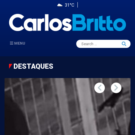
31°C
Search
MENU
Searc
for:
DESTAQUES