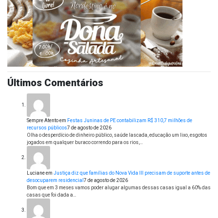
Últimos Comentários
Sempre Atento
em
Festas Juninas de PE contabilizam R$ 310,7 milhões de
recursos públicos
7 de agosto de 2026
Olha o desperdício de dinheiro público, saúde lascada, educação um lixo, esgotos
jogados em qualquer buraco correndo para os rios,…
Luciane
em
Justiça diz que famílias do Nova Vida III precisam de suporte antes de
desocuparem residencial
7 de agosto de 2026
Bom que em 3 meses vamos poder alugar algumas dessas casas igual a 60% das
casas que foi dada a…