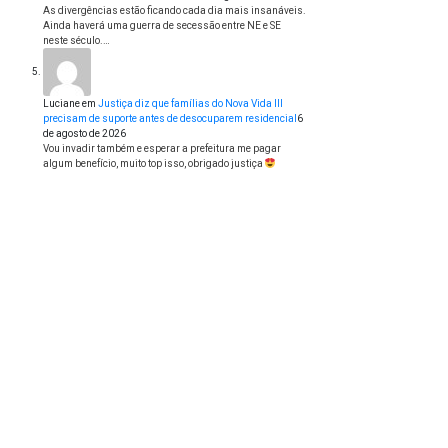
As divergências estão ficando cada dia mais insanáveis.
Ainda haverá uma guerra de secessão entre NE e SE
neste século.…
Luciane
em
Justiça diz que famílias do Nova Vida III
precisam de suporte antes de desocuparem residencial
6
de agosto de 2026
Vou invadir também e esperar a prefeitura me pagar
algum benefício, muito top isso, obrigado justiça