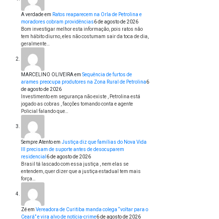
A verdade
em
Ratos reaparecem na Orla de Petrolina e
moradores cobram providências
6 de agosto de 2026
Bom investigar melhor esta informação, pois ratos não
tem hábito diurno, eles não costumam sair da toca de dia,
geralmente…
MARCELINO OLIVEIRA
em
Sequência de furtos de
arames preocupa produtores na Zona Rural de Petrolina
6
de agosto de 2026
Investimento em segurança não existe , Petrolina está
jogado as cobras , facções tomando conta e agente
Policial falando que…
Sempre Atento
em
Justiça diz que famílias do Nova Vida
III precisam de suporte antes de desocuparem
residencial
6 de agosto de 2026
Brasil tá lascado com essa justiça , nem elas se
entendem, quer dizer que a justiça estadual tem mais
força…
Zé
em
Vereadora de Curitiba manda colega “voltar para o
Ceará” e vira alvo de notícia-crime
6 de agosto de 2026