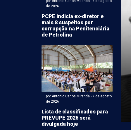
por Antonio Carlos Miranda - 7 de agosto
de 2026
PCPE indicia ex-diretor e
mais 8 suspeitos por
corrupção na Penitenciária
de Petrolina
ntonio Carlos Miranda - 07 de agosto 2026 às 07:15
 Lyra descarta
que para Mendonça
 “Não é nosso
ato”
por Antonio Carlos Miranda - 7 de agosto
de 2026
endonça Filho (PL) na disputa para o Senado nas
ano não deve interferir nos planos ...
Lista de classificados para
PREVUPE 2026 será
divulgada hoje