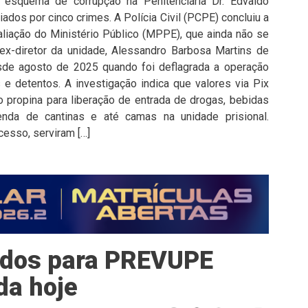
 esquema de corrupção na Penitenciária Dr. Edvaldo
iados por cinco crimes. A Polícia Civil (PCPE) concluiu a
aliação do Ministério Público (MPPE), que ainda não se
 ex-diretor da unidade, Alessandro Barbosa Martins de
sde agosto de 2025 quando foi deflagrada a operação
 e detentos. A investigação indica que valores via Pix
 propina para liberação de entrada de drogas, bebidas
enda de cantinas e até camas na unidade prisional.
esso, serviram […]
cados para PREVUPE
da hoje