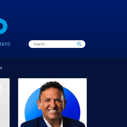
Search
TATO
Search
for:
16